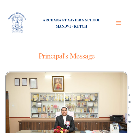
Skip
Main
to
Menu
content
ARCHANA ST.XAVIER'S SCHOOL
MANDVI - KUTCH
Principal's Message
I
a
m
r
e
m
i